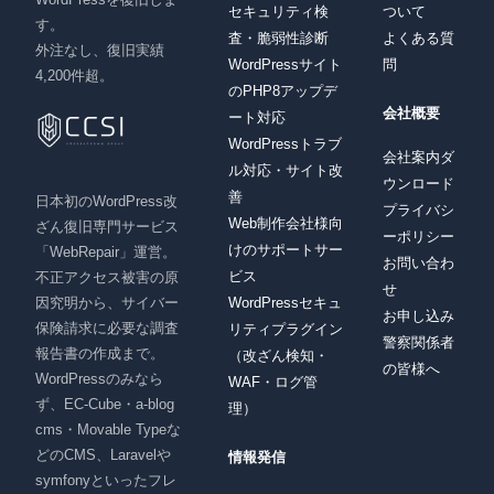
セキュリティ検
ついて
す。
査・脆弱性診断
よくある質
外注なし、復旧実績
WordPressサイト
問
4,200件超。
のPHP8アップデ
会社概要
ート対応
WordPressトラブ
会社案内ダ
ル対応・サイト改
ウンロード
善
日本初のWordPress改
プライバシ
Web制作会社様向
ざん復旧専門サービス
ーポリシー
けのサポートサー
「WebRepair」運営。
お問い合わ
ビス
不正アクセス被害の原
せ
因究明から、サイバー
WordPressセキュ
お申し込み
保険請求に必要な調査
リティプラグイン
警察関係者
報告書の作成まで。
（改ざん検知・
の皆様へ
WordPressのみなら
WAF・ログ管
ず、EC-Cube・a-blog
理）
cms・Movable Typeな
どのCMS、Laravelや
情報発信
symfonyといったフレ