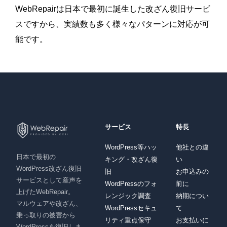
WebRepairは日本で最初に誕生した改ざん復旧サービ
スですから、実績数も多く様々なパターンに対応が可
能です。
サービス
特長
WordPress等ハッ
他社との違
日本で最初の
キング・改ざん復
い
WordPress改ざん復旧
旧
お申込みの
サービスとして産声を
WordPressのフォ
前に
上げたWebRepair。
レンジック調査
納期につい
マルウェアや改ざん、
WordPressセキュ
て
乗っ取りの被害から
リティ重点保守
お支払いに
WordPressを復旧しま