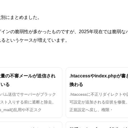
症状別にまとめました。
インの脆弱性が多かったものですが、2025年現在では脆弱
れるというケースが増えています。
大量の不審メールが送信され
.htaccessやindex.phpが書
ている
換わる
スパム送信でサーバーがブラック
.htaccessに不正リダイレクトや
リスト入りする前に遮断と除去。
可設定が追加される症状を修復
p_mail()乱用や不正スク
正規設定へ戻し、権限・