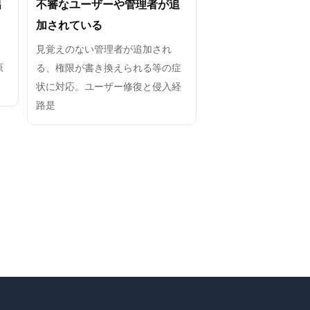
出
不審なユーザーや管理者が追
加されている
・
見覚えのない管理者が追加され
原
る、権限が書き換えられる等の症
状に対応。ユーザー修復と侵入経
路是