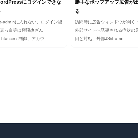
ordPressにログインできな
勝手なポップアップ広告が
い
る
p-adminに入れない、ログイン後
訪問時に広告ウィンドウが開く
に真っ白等は権限改ざん
外部サイトへ誘導される症状の
.htaccess制御、アカウ
因と対処。外部JS/iframe