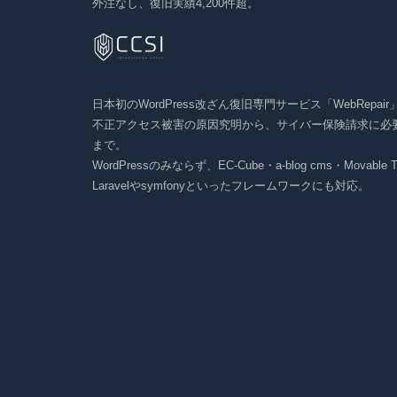
外注なし、復旧実績4,200件超。
日本初のWordPress改ざん復旧専門サービス「WebRepai
不正アクセス被害の原因究明から、サイバー保険請求に必
まで。
WordPressのみならず、EC-Cube・a-blog cms・Movabl
Laravelやsymfonyといったフレームワークにも対応。