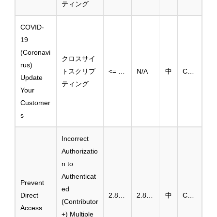
ティング
COVID-
19
(Coronavi
クロスサイ
rus)
トスクリプ
<= 1.5.1
N/A
中
CVE-2025-46523
Update
ティング
Your
Customer
s
Incorrect
Authorizatio
n to
Authenticat
Prevent
ed
Direct
2.8.6-2.8.8.2
2.8.8.3
中
CVE-2025-3861
(Contributor
Access
+) Multiple