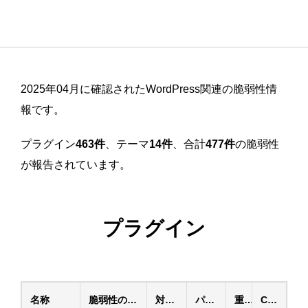
2025年04月に確認されたWordPress関連の脆弱性情
報です。
プラグイン
463件
、テーマ
14件
、合計
477件
の脆弱性
が報告されています。
プラグイン
名称
脆弱性の種類
対象ver.
パッチ済ver.
重要度
CVE ID