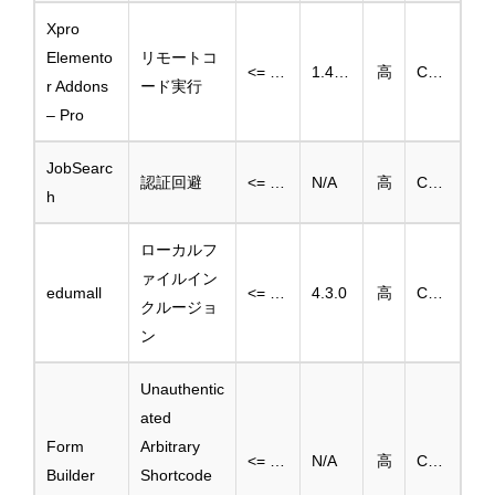
Xpro
Elemento
リモートコ
<= 1.4.9
1.4.10
高
CVE-2024-13808
r Addons
ード実行
– Pro
JobSearc
認証回避
<= 2.8.8
N/A
高
CVE-2024-11917
h
ローカルフ
ァイルイン
edumall
<= 4.2.4
4.3.0
高
CVE-2025-2101
クルージョ
ン
Unauthentic
ated
Form
Arbitrary
<= 1.2.4
N/A
高
CVE-2025-2801
Builder
Shortcode