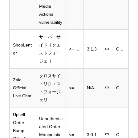
Media
Actions
vulnerability
サーバーサ
ShopLent
イドリクエ
<= 3.1.2
3.1.3
中
CVE-2025-3775
or
ストフォー
ジェリ
クロスサイ
Zalo
トリクエス
Official
<= 1.0.0
N/A
中
CVE-2025-46498
トフォージ
Live Chat
ェリ
Upsell
Unauthentic
Order
ated Order
Bump
Manipulatio
<= 3.0.0
3.0.1
中
CVE-2025-3743