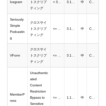
Icegram
トスクリプ
< 3.1.32
3.1.32
中
CVE-2024-13486
ティング
Seriously
クロスサイ
Simple
トスクリプ
<= 3.9.0
3.10.0
中
CVE-2025-46261
Podcastin
ティング
g
クロスサイ
VForm
トスクリプ
<= 3.1.14
3.1.15
中
CVE-2025-46250
ティング
Unauthentic
ated
Content
Restriction
MemberP
Bypass to
<= 1.11.37
1.12.0
中
CVE-2024-11299
ress
Sensitive