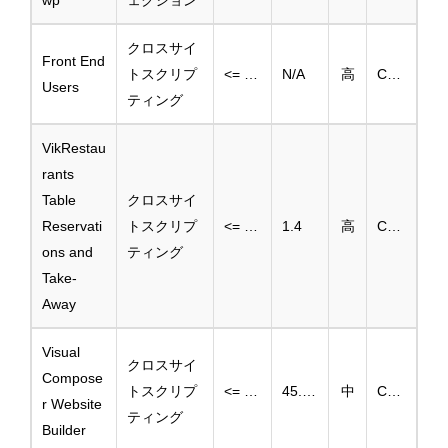
wp
ェクション
クロスサイ
Front End
トスクリプ
<= 3.2.32
N/A
高
CVE-2024-13569
Users
ティング
VikRestau
rants
Table
クロスサイ
Reservati
トスクリプ
<= 1.3.3
1.4
高
CVE-2025-46251
ons and
ティング
Take-
Away
Visual
クロスサイ
Compose
トスクリプ
<= 45.10.0
45.11.0
中
CVE-2025-46254
r Website
ティング
Builder