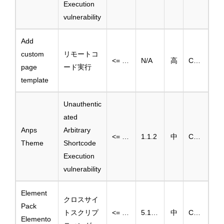
Execution
vulnerability
Add
custom
リモートコ
<= 2.0.1
N/A
高
CVE-2025-3491
page
ード実行
template
Unauthentic
ated
Anps
Arbitrary
<= 1.1.1
1.1.2
中
CVE-2024-13812
Theme
Shortcode
Execution
vulnerability
Element
クロスサイ
Pack
トスクリプ
<= 5.10.29
5.10.30
中
CVE-2025-1458
Elemento