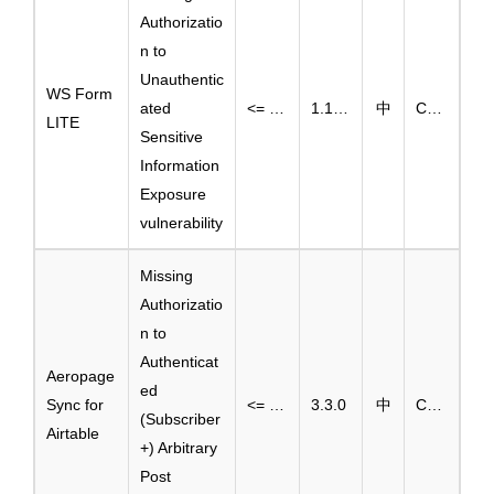
Authorizatio
n to
Unauthentic
WS Form
ated
<= 1.10.35
1.10.36
中
CVE-2025-3912
LITE
Sensitive
Information
Exposure
vulnerability
Missing
Authorizatio
n to
Authenticat
Aeropage
ed
Sync for
<= 3.2.0
3.3.0
中
CVE-2025-3915
(Subscriber
Airtable
+) Arbitrary
Post