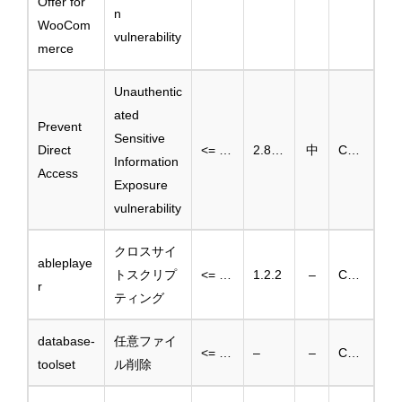
Offer for
n
WooCom
vulnerability
merce
Unauthentic
ated
Prevent
Sensitive
Direct
<= 2.8.8
2.8.8.1
中
CVE-2025-3923
Information
Access
Exposure
vulnerability
クロスサイ
ableplaye
トスクリプ
<= 1.2.1
1.2.2
–
CVE-2025-3752
r
ティング
database-
任意ファイ
<= 1.8.4
–
–
CVE-2025-3065
toolset
ル削除