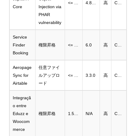
<= 4.8.11
4.8.12
高
CVE-2025-2105
Core
Injection via
PHAR
vulnerability
Service
Finder
権限昇格
<= 5.1
6.0
高
CVE-2025-2470
Booking
Aeropage
任意ファイ
Sync for
ルアップロ
<= 3.2.0
3.3.0
高
CVE-2025-3914
Airtable
ード
Integraçã
o entre
Eduzz e
権限昇格
1.5.0-1.7.5
N/A
高
CVE-2025-3906
Woocom
merce