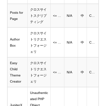
クロスサイ
Posts for
トスクリプ
<= 2.1
N/A
中
CVE-2025-39369
Page
ティング
クロスサイ
Author
トリクエス
<= 1.3.5
N/A
中
CVE-2025-39371
Box
トフォージ
ェリ
Easy
クロスサイ
Child
トリクエス
<= 1.3.1
N/A
中
CVE-2025-39375
Theme
トフォージ
Creator
ェリ
Unauthentic
ated PHP
JupiterX
Object