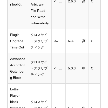
<= 2.5.2
2.6.0
高
CVE-2025-3300
rToolKit
Arbitrary
File Read
and Write
vulnerability
Plugin
クロスサイ
Upgrade
トスクリプ
<= 1.0
N/A
高
CVE-2024-8243
Time Out
ティング
Advanced
クロスサイ
Accordion
トスクリプ
<= 5.0.2
5.0.3
中
CVE-2025-2543
Gutenber
ティング
g Block
Lottie
Player
block –
クロスサイ