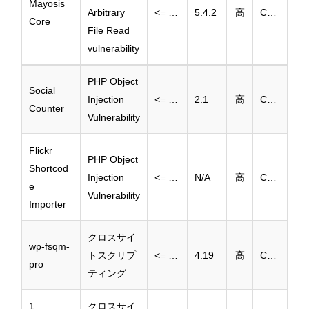
Mayosis
Arbitrary
<= 5.4.1
5.4.2
高
CVE-2025-1565
Core
File Read
vulnerability
PHP Object
Social
Injection
<= 2.0.5
2.1
高
CVE-2025-46473
Counter
Vulnerability
Flickr
PHP Object
Shortcod
Injection
<= 2.2.3
N/A
高
CVE-2025-46481
e
Vulnerability
Importer
クロスサイ
wp-fsqm-
トスクリプ
<= 4.18.0
4.19
高
CVE-2025-1294
pro
ティング
1
クロスサイ