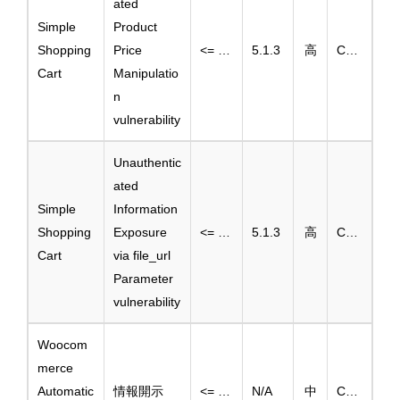
ated
Simple
Product
Shopping
Price
<= 5.1.2
5.1.3
高
CVE-2025-3530
Cart
Manipulatio
n
vulnerability
Unauthentic
ated
Simple
Information
Shopping
Exposure
<= 5.1.2
5.1.3
高
CVE-2025-3529
Cart
via file_url
Parameter
vulnerability
Woocom
merce
Automatic
情報開示
<= 4.1
N/A
中
CVE-2025-1284