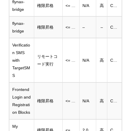
flynax-
権限昇格
<= 2.2.0
N/A
高
CVE-2025-3604
bridge
flynax-
権限昇格
<= 2.2.0
–
–
CVE-2025-3603
bridge
Verificatio
n SMS
リモートコ
with
<= 1.5
N/A
高
CVE-2025-3776
ード実行
TargetSM
S
Frontend
Login and
権限昇格
<= 1.0.7
N/A
高
CVE-2025-3607
Registrati
on Blocks
My
権限昇格
<= 2.0.16
2.0.17
高
CVE-2025-3761