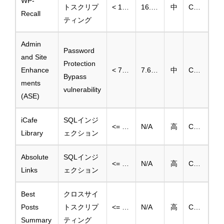
WP-
トスクリプ
< 16.26.12
16.26.12
中
CVE-2024-9771
Recall
ティング
Admin
Password
and Site
Protection
Enhance
< 7.6.10
7.6.10
中
CVE-2024-13688
Bypass
ments
vulnerability
(ASE)
iCafe
SQLインジ
<= 1.8.3
N/A
高
CVE-2025-39370
Library
ェクション
Absolute
SQLインジ
<= 1.1.1
N/A
高
CVE-2025-43833
Links
ェクション
Best
クロスサイ
Posts
トスクリプ
<= 1.0
N/A
高
CVE-2025-39374
Summary
ティング