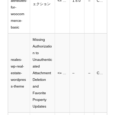
attributes-
<= 1.4.9
1.5.0
–
CVE-2025-3280
ェクション
for-
woocom
merce-
basic
Missing
Authorizatio
n to
reales-
Unauthentic
wp-real-
ated
estate-
Attachment
<= 2.1.2
–
–
CVE-2024-13307
wordpres
Deletion
s-theme
and
Favorite
Property
Updates