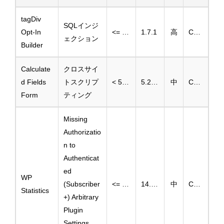
tagDiv
SQLインジ
Opt-In
<= 1.7
1.7.1
高
CVE-2025-2890
ェクション
Builder
Calculate
クロスサイ
d Fields
トスクリプ
< 5.2.62
5.2.62
中
CVE-2024-12273
Form
ティング
Missing
Authorizatio
n to
Authenticat
ed
WP
(Subscriber
<= 14.13.3
14.13.4
中
CVE-2025-3953
Statistics
+) Arbitrary
Plugin
Settings