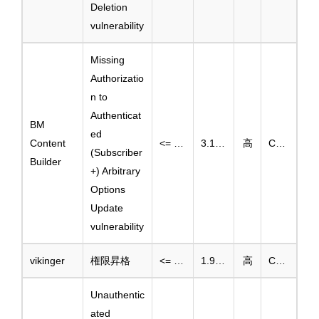
Deletion
vulnerability
Missing
Authorizatio
n to
Authenticat
BM
ed
Content
<= 3.16.2.1
3.16.3
高
CVE-2025-1279
(Subscriber
Builder
+) Arbitrary
Options
Update
vulnerability
vikinger
権限昇格
<= 1.9.30
1.9.31
高
CVE-2025-2238
Unauthentic
ated