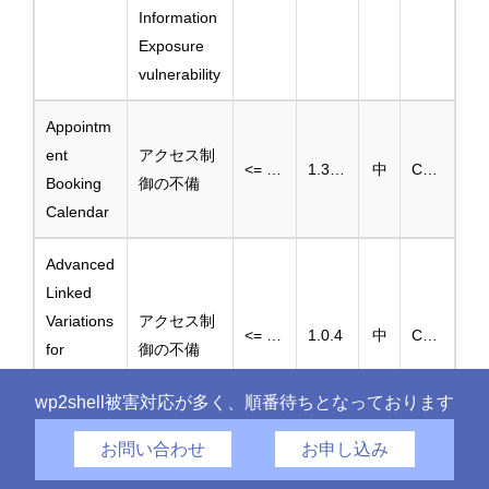
Information
Exposure
vulnerability
Appointm
ent
アクセス制
<= 1.3.92
1.3.93
中
CVE-2025-46247
Booking
御の不備
Calendar
Advanced
Linked
Variations
アクセス制
<= 1.0.3
1.0.4
中
CVE-2025-46244
for
御の不備
Woocom
wp2shell被害対応が多く、順番待ちとなっております
merce
お問い合わせ
お申し込み
Simple
クロスサイ
calendar