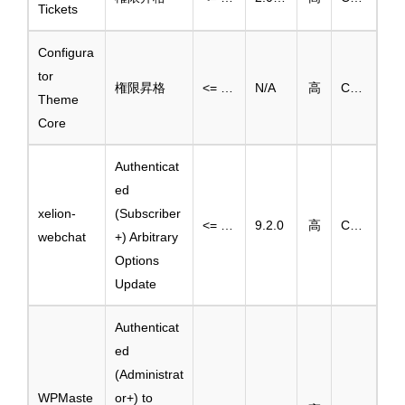
Tickets
Configura
tor
権限昇格
<= 1.4.7
N/A
高
CVE-2025-3101
Theme
Core
Authenticat
ed
xelion-
(Subscriber
<= 9.1.0
9.2.0
高
CVE-2025-3058
webchat
+) Arbitrary
Options
Update
Authenticat
ed
(Administrat
WPMaste
or+) to