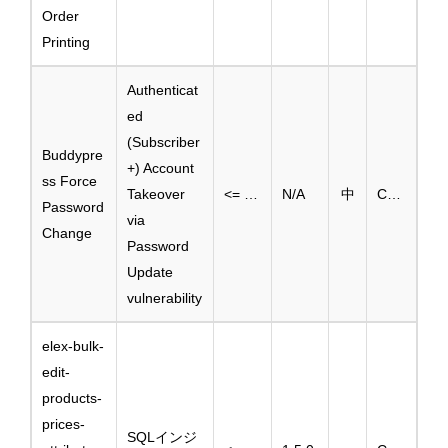
Order
Printing
Authenticat
ed
(Subscriber
Buddypre
+) Account
ss Force
Takeover
<= 0.1
N/A
中
CVE-2025-3793
Password
via
Change
Password
Update
vulnerability
elex-bulk-
edit-
products-
prices-
SQLインジ