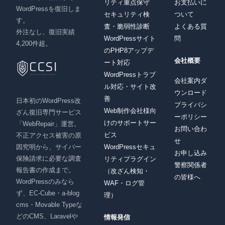
リティ重点保守
お支払いに
WordPressを復旧しま
セキュリティ検
ついて
す。
査・脆弱性診断
よくある質
外注なし、復旧実績
WordPressサイト
問
4,200件超。
のPHP8アップデ
会社概要
ート対応
WordPressトラブ
会社案内ダ
ル対応・サイト改
ウンロード
善
日本初のWordPress改
プライバシ
Web制作会社様向
ざん復旧専門サービス
ーポリシー
けのサポートサー
「WebRepair」運営。
お問い合わ
ビス
不正アクセス被害の原
せ
因究明から、サイバー
WordPressセキュ
お申し込み
保険請求に必要な調査
リティプラグイン
警察関係者
報告書の作成まで。
（改ざん検知・
の皆様へ
WordPressのみなら
WAF・ログ管
ず、EC-Cube・a-blog
理）
cms・Movable Typeな
どのCMS、Laravelや
情報発信