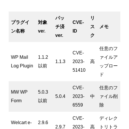
パッ
リ
プラグイ
対象
CVE-
チ済
ス
メモ
ン名称
ve
r.
ID
ver.
ク
任意のフ
CVE-
WP Mail
1.1.2
ァイルア
1.1.3
2023-
高
Log Plugin
以前
ップロー
51410
ド
CVE-
任意のフ
MW WP
5.0.3
5.0.4
2023-
中
ァイル削
Form
以前
6559
除
CVE-
ディレク
Welcart e-
2.9.6
2.9.7
2023-
高
トリトラ