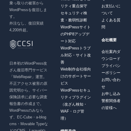
乗っ取りの被害から
リティ重点保守
お支払いに
WordPressを復旧しま
セキュリティ検
ついて
す。
査・脆弱性診断
よくある質
外注なし、復旧実績
WordPressサイト
問
4,200件超。
のPHP8アップデ
会社概要
ート対応
WordPressトラブ
会社案内ダ
ル対応・サイト改
ウンロード
善
日本初のWordPress改
プライバシ
Web制作会社様向
ざん復旧専門サービス
ーポリシー
けのサポートサー
「WebRepair」運営。
お問い合わ
ビス
不正アクセス被害の原
せ
因究明から、サイバー
WordPressセキュ
お申し込み
保険請求に必要な調査
リティプラグイン
警察関係者
報告書の作成まで。
（改ざん検知・
の皆様へ
WordPressのみなら
WAF・ログ管
ず、EC-Cube・a-blog
理）
cms・Movable Typeな
どのCMS、Laravelや