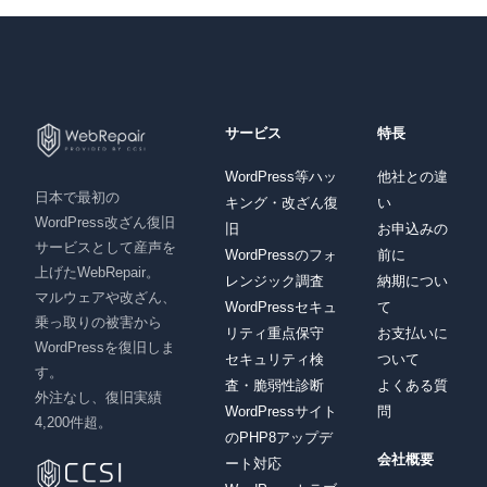
サービス
特長
WordPress等ハッ
他社との違
日本で最初の
キング・改ざん復
い
WordPress改ざん復旧
旧
お申込みの
サービスとして産声を
WordPressのフォ
前に
上げたWebRepair。
レンジック調査
納期につい
マルウェアや改ざん、
WordPressセキュ
て
乗っ取りの被害から
リティ重点保守
お支払いに
WordPressを復旧しま
セキュリティ検
ついて
す。
査・脆弱性診断
よくある質
外注なし、復旧実績
WordPressサイト
問
4,200件超。
のPHP8アップデ
会社概要
ート対応