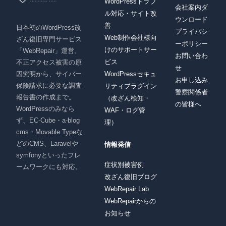
WordPressトラブ
会社案内ダ
ル対応・サイト改
ウンロード
善
日本初のWordPress改
プライバシ
Web制作会社様向
ざん復旧専門サービス
ーポリシー
けのサポートサー
「WebRepair」運営。
お問い合わ
ビス
不正アクセス被害の原
せ
因究明から、サイバー
WordPressセキュ
お申し込み
保険請求に必要な調査
リティプラグイン
警察関係者
報告書の作成まで。
（改ざん検知・
の皆様へ
WordPressのみなら
WAF・ログ管
ず、EC-Cube・a-blog
理）
cms・Movable Typeな
どのCMS、Laravelや
情報発信
symfonyといったフレ
症状別被害例
ームワークにも対応。
改ざん復旧ブログ
WebRepair Lab
WebRepairからの
お知らせ