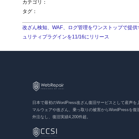
カテゴリ：
タグ：
改ざん検知、WAF、ログ管理をワンストップで提供する 
ュリティプラグインを11/16にリリース
日本で最初のWordPress改ざん復旧サービスとして産声を上げ
マルウェアや改ざん、乗っ取りの被害からWordPressを
外注なし、復旧実績4,200件超。