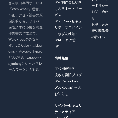
Web制作会社様向
ざん復旧専門サービス
ーポリシー
けのサポートサー
「WebRepair」運営。
お問い合わ
ビス
不正アクセス被害の原
せ
因究明から、サイバー
WordPressセキュ
お申し込み
保険請求に必要な調査
リティプラグイン
警察関係者
報告書の作成まで。
（改ざん検知・
の皆様へ
WordPressのみなら
WAF・ログ管
ず、EC-Cube・a-blog
理）
cms・Movable Typeな
どのCMS、Laravelや
情報発信
symfonyといったフレ
症状別被害例
ームワークにも対応。
改ざん復旧ブログ
WebRepair Lab
WebRepairからの
お知らせ
サイバーセキュリ
ティメディア