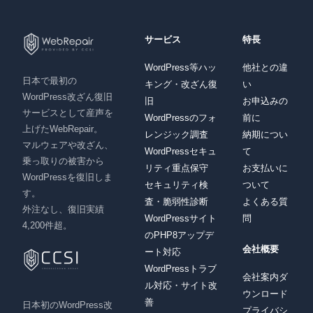
サービス
特長
WordPress等ハッ
他社との違
日本で最初の
キング・改ざん復
い
WordPress改ざん復旧
旧
お申込みの
サービスとして産声を
WordPressのフォ
前に
上げたWebRepair。
レンジック調査
納期につい
マルウェアや改ざん、
WordPressセキュ
て
乗っ取りの被害から
リティ重点保守
お支払いに
WordPressを復旧しま
セキュリティ検
ついて
す。
査・脆弱性診断
よくある質
外注なし、復旧実績
WordPressサイト
問
4,200件超。
のPHP8アップデ
会社概要
ート対応
WordPressトラブ
会社案内ダ
ル対応・サイト改
ウンロード
善
日本初のWordPress改
プライバシ