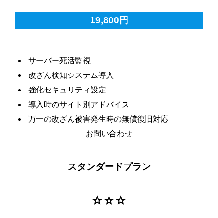
19,800円
サーバー死活監視
改ざん検知システム導入
強化セキュリティ設定
導入時のサイト別アドバイス
万一の改ざん被害発生時の無償復旧対応
お問い合わせ
スタンダードプラン
star
star
star