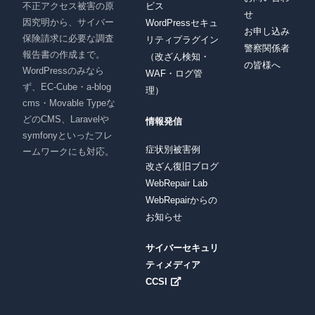
ビス
不正アクセス被害の原
せ
因究明から、サイバー
WordPressセキュ
お申し込み
保険請求に必要な調査
リティプラグイン
警察関係者
報告書の作成まで。
（改ざん検知・
の皆様へ
WordPressのみなら
WAF・ログ管
ず、EC-Cube・a-blog
理）
cms・Movable Typeな
どのCMS、Laravelや
情報発信
symfonyといったフレ
症状別被害例
ームワークにも対応。
改ざん復旧ブログ
WebRepair Lab
WebRepairからの
お知らせ
サイバーセキュリ
ティメディア
CCSI