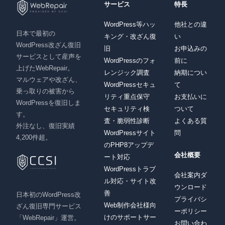
サービス
特長
WordPress等ハッ
他社との違
日本で最初の
キング・改ざん復
い
WordPress改ざん復旧
旧
お申込みの
サービスとして産声を
WordPressのフォ
前に
上げたWebRepair。
レンジック調査
納期につい
マルウェアや改ざん、
WordPressセキュ
て
乗っ取りの被害から
リティ重点保守
お支払いに
WordPressを復旧しま
セキュリティ検
ついて
す。
査・脆弱性診断
よくある質
外注なし、復旧実績
WordPressサイト
問
4,200件超。
のPHP8アップデ
会社概要
ート対応
WordPressトラブ
会社案内ダ
ル対応・サイト改
ウンロード
善
日本初のWordPress改
プライバシ
Web制作会社様向
ざん復旧専門サービス
ーポリシー
けのサポートサー
「WebRepair」運営。
お問い合わ