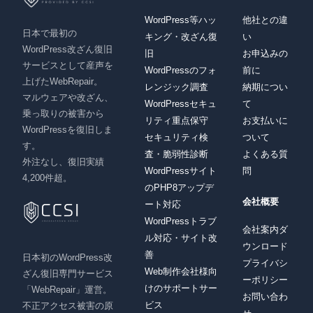
WordPress等ハッ
他社との違
日本で最初の
キング・改ざん復
い
WordPress改ざん復旧
旧
お申込みの
サービスとして産声を
WordPressのフォ
前に
上げたWebRepair。
レンジック調査
納期につい
マルウェアや改ざん、
WordPressセキュ
て
乗っ取りの被害から
リティ重点保守
お支払いに
WordPressを復旧しま
セキュリティ検
ついて
す。
査・脆弱性診断
よくある質
外注なし、復旧実績
WordPressサイト
問
4,200件超。
のPHP8アップデ
会社概要
ート対応
WordPressトラブ
会社案内ダ
ル対応・サイト改
ウンロード
善
日本初のWordPress改
プライバシ
Web制作会社様向
ざん復旧専門サービス
ーポリシー
けのサポートサー
「WebRepair」運営。
お問い合わ
ビス
不正アクセス被害の原