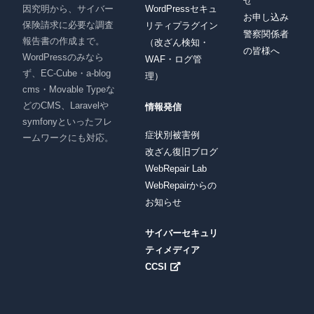
せ
因究明から、サイバー
WordPressセキュ
お申し込み
保険請求に必要な調査
リティプラグイン
警察関係者
報告書の作成まで。
（改ざん検知・
の皆様へ
WordPressのみなら
WAF・ログ管
ず、EC-Cube・a-blog
理）
cms・Movable Typeな
どのCMS、Laravelや
情報発信
symfonyといったフレ
症状別被害例
ームワークにも対応。
改ざん復旧ブログ
WebRepair Lab
WebRepairからの
お知らせ
サイバーセキュリ
ティメディア
CCSI