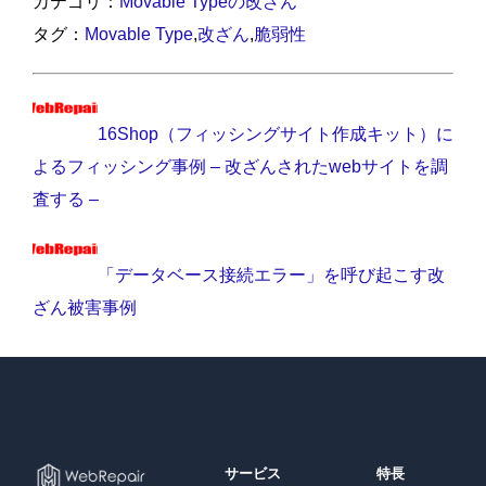
カテゴリ：
Movable Typeの改ざん
タグ：
Movable Type
,
改ざん
,
脆弱性
16Shop（フィッシングサイト作成キット）に
よるフィッシング事例 – 改ざんされたwebサイトを調
査する –
「データベース接続エラー」を呼び起こす改
ざん被害事例
サービス
特長